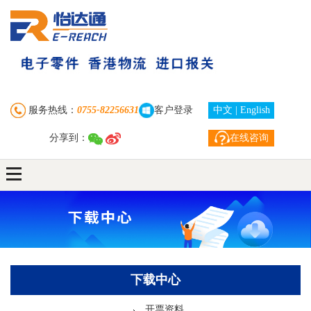
首 页
走进怡达通
业务中心
服务热线：
0755-82256631
客户登录
中文
|
English
分享到：
在线咨询
订单查询
新闻资讯
下载中心
联系我们
自助注册下单
下载中心
客户服务
开票资料