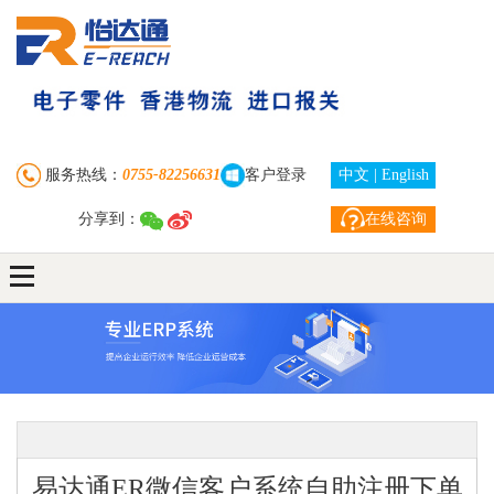
首 页
走进怡达通
业务中心
服务热线：
0755-82256631
客户登录
中文
|
English
分享到：
在线咨询
订单查询
新闻资讯
下载中心
联系我们
自助注册下单
客户服务
易达通ER微信客户系统自助注册下单