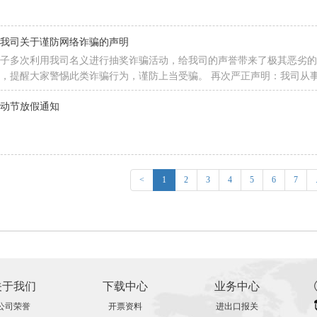
道我司关于谨防网络诈骗的声明
子多次利用我司名义进行抽奖诈骗活动，给我司的声誉带来了极其恶劣的影响
，提醒大家警惕此类诈骗行为，谨防上当受骗。 再次严正声明：我司从
等服务，并自研芯片行业ERP管理软件《芯仓宝ERP系统》，我司员工
劳动节放假通知
必要措施打击不法分子的冒用行为，同时也呼吁各位一起加强警惕，共同
<
1
2
3
4
5
6
7
关于我们
下载中心
业务中心
公司荣誉
开票资料
进出口报关