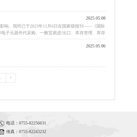
2025.05.08
。我司已于2023年11月6日在国家级报刊——《国际
事电子元器件代采购、一般贸易进/出口、库存管理、库存
从未在微信朋友圈等非官方平台开展抽奖收费的活动。我
2025.05.06
抵制诈骗行为，守护您的财产安全！感
...
>
电话：0755-82256631
传真：0755-82243232