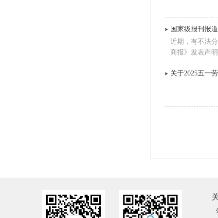
国家级报刊报
近期，有不法分
商报》发表声明
融资、物流配送
关于2025五一
司将采取一切