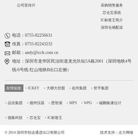
公司宣传片
采购销售服务
芯仓宝系统
IC标签王简介
深圳仓储配送
电话：0755-82256631
传真：0755-82243232
邮箱：andy@icck.com.cn
地址：深圳市龙华区民治街道龙光玖钻5A栋2001（深圳地铁4号
线/6号线:红山地铁B出口左侧）
友情链接:
ICKEY
大聯大控股
友尚集团
世平集团
品佳集团
德州仪器
恩智浦
MPS
WPG
磁翻板液位计
德集科技
芯仓宝
IC标签王
© 2014 深圳市怡达通进出口有限公司
技术支持：企方网络