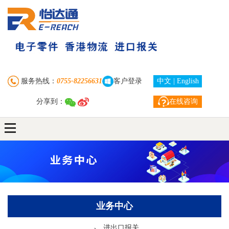
首 页
走进怡达通
业务中心
服务热线：
0755-82256631
客户登录
中文
|
English
分享到：
在线咨询
订单查询
新闻资讯
下载中心
联系我们
自助注册下单
业务中心
客户服务
进出口报关