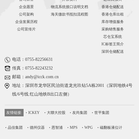
企业愿景
物流系统接口说明文档
香港仓储配送
公司架构
海关缴款书抵扣流程图
香港仓库出租
企业发展历程
库存增值服务
公司宣传片
采购销售服务
芯仓宝系统
IC标签王简介
深圳仓储配送
电话：0755-82256631
传真：0755-82243232
邮箱：andy@icck.com.cn
地址：深圳市龙华区民治街道龙光玖钻5A栋2001（深圳地铁4号
线/6号线:红山地铁B出口左侧）
友情链接:
ICKEY
大聯大控股
友尚集团
世平集团
品佳集团
德州仪器
恩智浦
MPS
WPG
磁翻板液位计