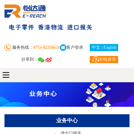
首 页
走进怡达通
业务中心
服务热线：
0755-82256631
客户登录
中文
|
English
分享到：
在线咨询
订单查询
新闻资讯
下载中心
联系我们
自助注册下单
业务中心
客户服务
进出口报关