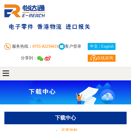
首 页
走进怡达通
业务中心
服务热线：
0755-82256631
客户登录
中文
|
English
分享到：
在线咨询
订单查询
新闻资讯
下载中心
联系我们
自助注册下单
下载中心
客户服务
开票资料